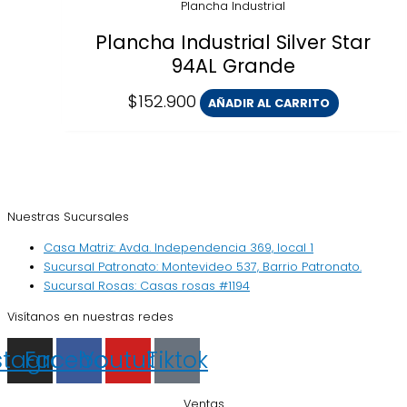
Plancha Industrial
Plancha Industrial Silver Star
94AL Grande
$
152.900
AÑADIR AL CARRITO
Nuestras Sucursales
Casa Matriz: Avda. Independencia 369, local 1
Sucursal Patronato: Montevideo 537, Barrio Patronato.
Sucursal Rosas: Casas rosas #1194
Visítanos en nuestras redes
stagram
Facebook
Youtube
Tiktok
Ventas