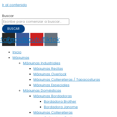
Ir al contenido
Buscar
BUSCAR
stagram
Facebook
Youtube
Tiktok
Inicio
Máquinas
Máquinas Industriales
Máquinas Rectas
Máquinas Overlock
Máquinas Collereteras / Tapacosturas
Máquinas Especiales
Máquinas Domésticas
Máquinas Bordadoras
Bordadora Brother
Bordadora Janome
Máquinas Collereteras