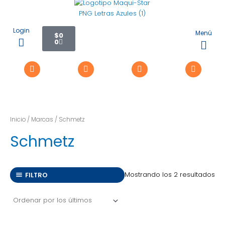
Or
Ir
po
los
al
últ
contenido
Carrito
Login
Menú
$
0
0
Flyo
Me
Inicio
/
Marcas
/ Schmetz
Schmetz
Mostrando los 2 resultados
FILTRO