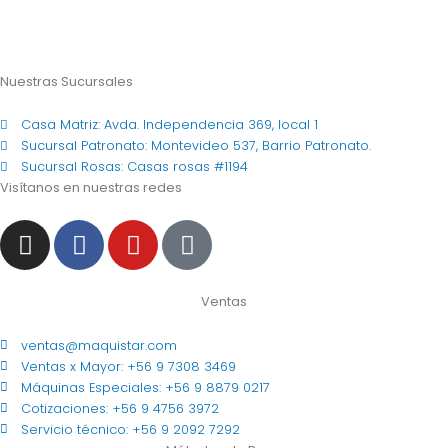
Nuestras Sucursales
Casa Matriz: Avda. Independencia 369, local 1
Sucursal Patronato: Montevideo 537, Barrio Patronato.
Sucursal Rosas: Casas rosas #1194
Visítanos en nuestras redes
I
F
Y
T
n
a
o
i
s
c
u
k
t
e
t
t
Ventas
a
b
u
o
ventas@maquistar.com
g
o
b
k
Ventas x Mayor: +56 9 7308 3469
r
o
e
Máquinas Especiales: +56 9 8879 0217
a
k
Cotizaciones: +56 9 4756 3972
m
Servicio técnico: +56 9 2092 7292