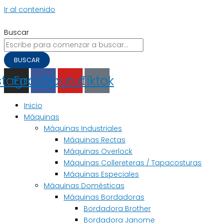
Ir al contenido
Buscar
BUSCAR
stagram
Facebook
Youtube
Tiktok
Inicio
Máquinas
Máquinas Industriales
Máquinas Rectas
Máquinas Overlock
Máquinas Collereteras / Tapacosturas
Máquinas Especiales
Máquinas Domésticas
Máquinas Bordadoras
Bordadora Brother
Bordadora Janome