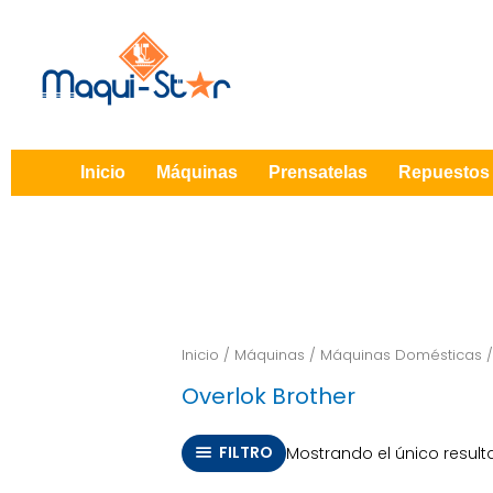
Ir
al
contenido
Inicio
Máquinas
Prensatelas
Repuestos
Inicio
/
Máquinas
/
Máquinas Domésticas
Overlok Brother
FILTRO
Mostrando el único resul