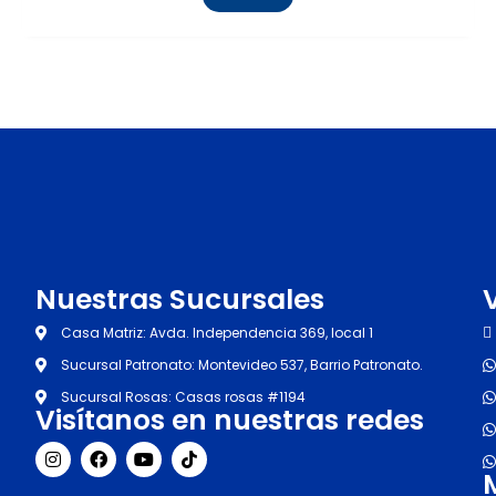
Nuestras Sucursales
Casa Matriz: Avda. Independencia 369, local 1
Sucursal Patronato: Montevideo 537, Barrio Patronato.
Sucursal Rosas: Casas rosas #1194
Visítanos en nuestras redes
I
F
Y
T
n
a
o
i
s
c
u
k