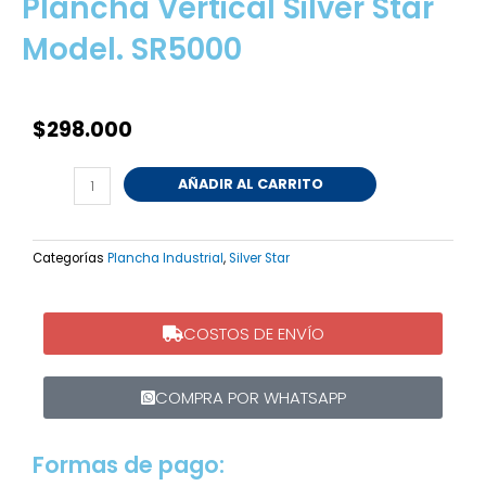
Plancha Vertical Silver Star
Model. SR5000
$
298.000
Plancha
AÑADIR AL CARRITO
Vertical
Silver
Star
Categorías
Plancha Industrial
,
Silver Star
Model.
SR5000
cantidad
COSTOS DE ENVÍO
COMPRA POR WHATSAPP
Formas de pago: