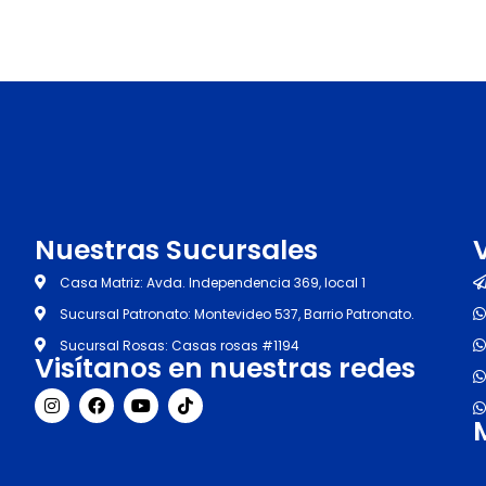
Nuestras Sucursales
Casa Matriz: Avda. Independencia 369, local 1
Sucursal Patronato: Montevideo 537, Barrio Patronato.
Sucursal Rosas: Casas rosas #1194
Visítanos en nuestras redes
I
F
Y
T
n
a
o
i
s
c
u
k
t
e
t
t
a
b
u
o
g
o
b
k