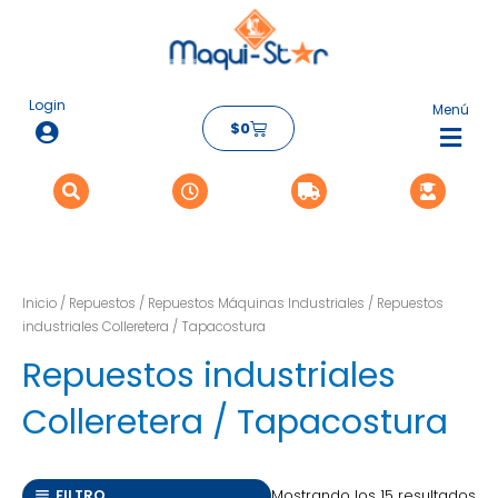
Or
Ir
po
los
al
últ
contenido
Login
Menú
Carrito
$
0
Flyo
Me
Inicio
/
Repuestos
/
Repuestos Máquinas Industriales
/ Repuestos
industriales Colleretera / Tapacostura
Repuestos industriales
Colleretera / Tapacostura
Mostrando los 15 resultados
FILTRO