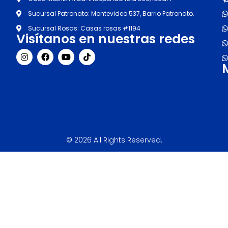
Sucursal Patronato: Montevideo 537, Barrio Patronato.
Sucursal Rosas: Casas rosas #1194
Visítanos en nuestras redes
I
F
Y
T
n
a
o
i
s
c
u
k
t
e
t
t
a
b
u
o
g
o
b
k
r
o
e
a
k
m
© 2026 All Rights Reserved.