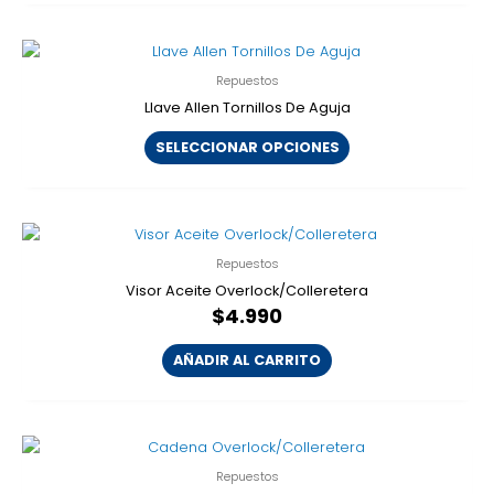
Este
producto
Repuestos
tiene
Llave Allen Tornillos De Aguja
múltiples
variantes.
SELECCIONAR OPCIONES
Las
opciones
se
pueden
elegir
Repuestos
en
Visor Aceite Overlock/Colleretera
la
$
4.990
página
de
AÑADIR AL CARRITO
producto
Repuestos