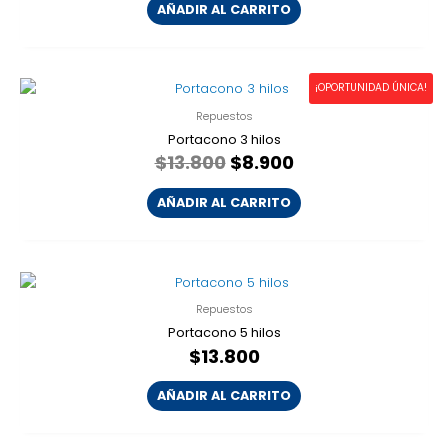
AÑADIR AL CARRITO
El
El
¡OPORTUNIDAD ÚNICA!
precio
precio
Repuestos
original
actual
era:
es:
Portacono 3 hilos
$13.800.
$8.900.
$
13.800
$
8.900
AÑADIR AL CARRITO
Repuestos
Portacono 5 hilos
$
13.800
AÑADIR AL CARRITO