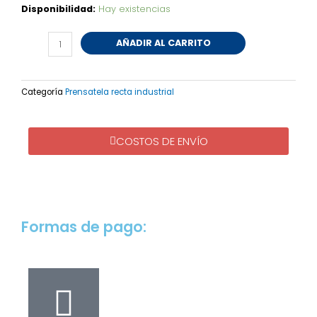
Prénsatela
Disponibilidad:
Hay existencias
Teflón
Con
AÑADIR AL CARRITO
Rodillo
Ranurado
RD9G
Categoría
Prensatela recta industrial
cantidad
COSTOS DE ENVÍO
Formas de pago: