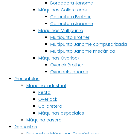
Bordadora Janome
Máquinas Collereteras
Colleretera Brother
Colleretera Janome
Máquinas Multipunto
Multipunto Brother
Multipunto Janome computarizada
Multipunto Janome mecánica
Máquinas Overlock
Overlok Brother
Overlock Janome
Prensatelas
Máquina industrial
Recta
Overlock
Collaretera
Máquinas especiales
Máquina casera
Repuestos
Repuestos Máquinas Domésticas