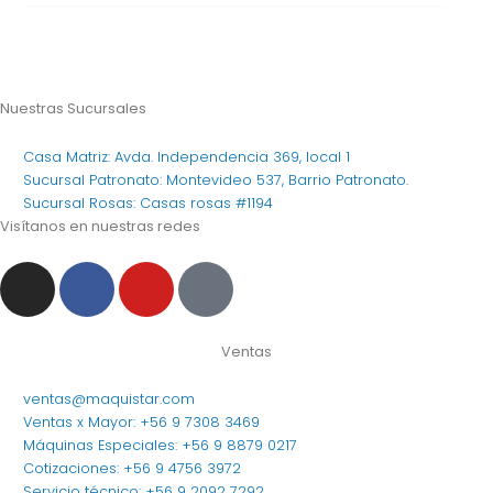
Nuestras Sucursales
Casa Matriz: Avda. Independencia 369, local 1
Sucursal Patronato: Montevideo 537, Barrio Patronato.
Sucursal Rosas: Casas rosas #1194
Visítanos en nuestras redes
I
F
Y
T
n
a
o
i
s
c
u
k
t
e
t
t
Ventas
a
b
u
o
ventas@maquistar.com
g
o
b
k
Ventas x Mayor: +56 9 7308 3469
r
o
e
Máquinas Especiales: +56 9 8879 0217
a
k
Cotizaciones: +56 9 4756 3972
Servicio técnico: +56 9 2092 7292