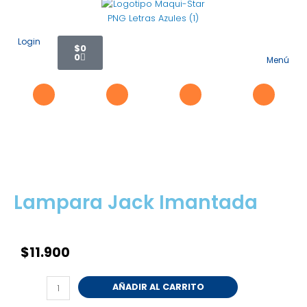
Ir
al
contenido
Carrito
Login
$
0
0
Menú
Flyo
Me
Lampara Jack Imantada
$
11.900
Lampara
AÑADIR AL CARRITO
Jack