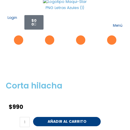
Ir
al
contenido
Carrito
Login
$
0
0
Menú
Flyo
Me
Corta hilacha
$
990
Corta
AÑADIR AL CARRITO
hilacha