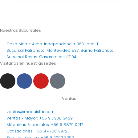
Nuestras Sucursales
Casa Matriz: Avda. Independencia 369, local 1
Sucursal Patronato: Montevideo 537, Barrio Patronato.
Sucursal Rosas: Casas rosas #1194
Visítanos en nuestras redes
I
F
Y
T
n
a
o
i
s
c
u
k
t
e
t
t
Ventas
a
b
u
o
ventas@maquistar.com
g
o
b
k
Ventas x Mayor: +56 9 7308 3469
r
o
e
Máquinas Especiales: +56 9 8879 0217
a
k
Cotizaciones: +56 9 4756 3972
Servicio técnico: +56 9 2092 7292