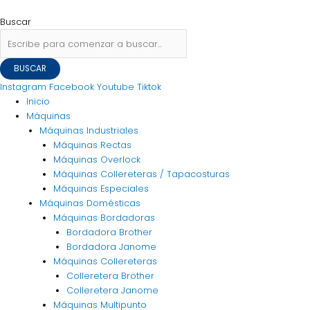
Ir
Flyout
Navegación
Buscar
al
Menu
de
por:
Buscar
contenido
entradas
BUSCAR
Instagram
Facebook
Youtube
Tiktok
Inicio
Máquinas
Máquinas Industriales
Máquinas Rectas
Máquinas Overlock
Máquinas Collereteras / Tapacosturas
Máquinas Especiales
Máquinas Domésticas
Máquinas Bordadoras
Bordadora Brother
Bordadora Janome
Máquinas Collereteras
Colleretera Brother
Colleretera Janome
Máquinas Multipunto