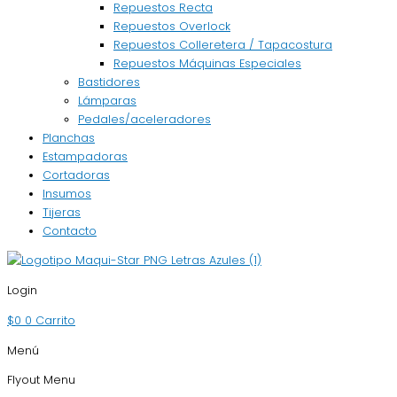
Repuestos Recta
Repuestos Overlock
Repuestos Colleretera / Tapacostura
Repuestos Máquinas Especiales
Bastidores
Lámparas
Pedales/aceleradores
Planchas
Estampadoras
Cortadoras
Insumos
Tijeras
Contacto
Login
$
0
0
Carrito
Menú
Flyout Menu