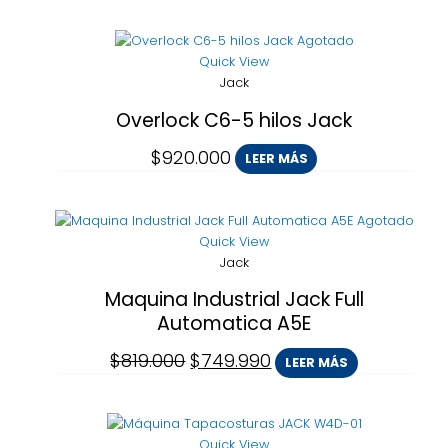
Agotado
Quick View
Jack
Overlock C6-5 hilos Jack
$
920.000
LEER MÁS
El
El
Agotado
precio
precio
Quick View
original
actual
Jack
era:
es:
$819.000.
$749.990.
Maquina Industrial Jack Full
Automatica A5E
$
819.000
$
749.990
LEER MÁS
Quick View