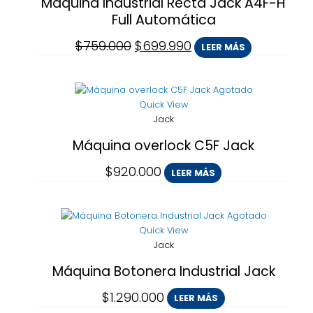
Máquina Industrial Recta Jack A4F-H
Full Automática
$
759.000
$
699.990
LEER MÁS
Agotado
Quick View
Jack
Máquina overlock C5F Jack
$
920.000
LEER MÁS
Agotado
Quick View
Jack
Máquina Botonera Industrial Jack
$
1.290.000
LEER MÁS