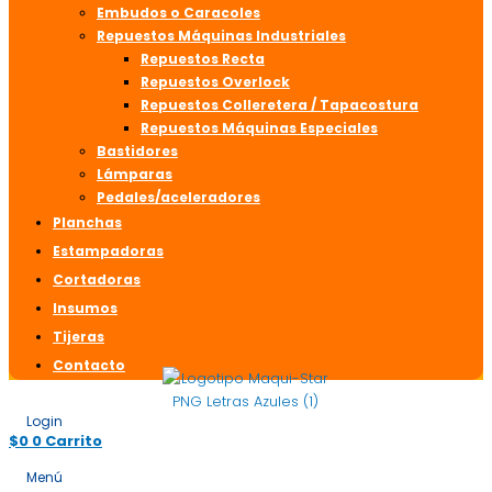
Embudos o Caracoles
Repuestos Máquinas Industriales
Repuestos Recta
Repuestos Overlock
Repuestos Colleretera / Tapacostura
Repuestos Máquinas Especiales
Bastidores
Lámparas
Pedales/aceleradores
Planchas
Estampadoras
Cortadoras
Insumos
Tijeras
Contacto
Login
$
0
0
Carrito
Menú