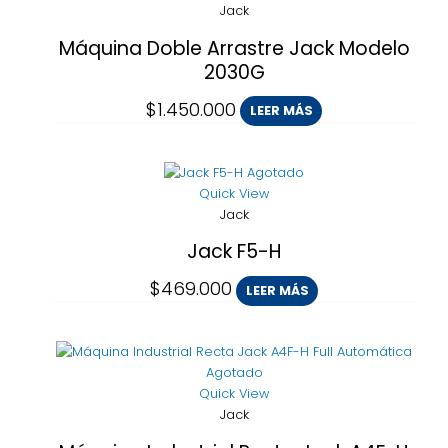
Jack
Máquina Doble Arrastre Jack Modelo
2030G
$
1.450.000
LEER MÁS
Agotado
Quick View
Jack
Jack F5-H
$
469.000
LEER MÁS
El
El
precio
precio
Agotado
original
actual
Quick View
era:
es:
Jack
$759.000.
$699.990.