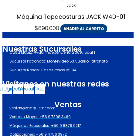
Jack
Máquina Tapacosturas JACK W4D-01
$
890.000
AÑADIR AL CARRITO
Nuestras Sucursales
Casa Matriz: Avda. Independencia 369, local 1
Sucursal Patronato: Montevideo 537, Barrio Patronato.
Sucursal Rosas: Casas rosas #1194
Visítanos en nuestras redes
nstagram
Facebook
Youtube
Tiktok
Ventas
ventas@maquistar.com
Ventas x Mayor: +56 9 7308 3469
Máquinas Especiales: +56 9 8879 0217
Cotizaciones: +56 9 4756 3972