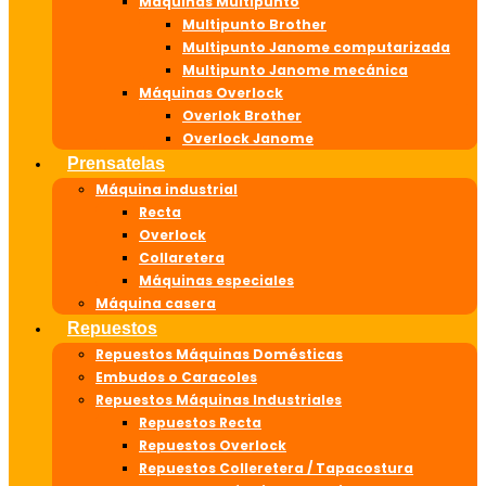
Máquinas Multipunto
Multipunto Brother
Multipunto Janome computarizada
Multipunto Janome mecánica
Máquinas Overlock
Overlok Brother
Overlock Janome
Prensatelas
Máquina industrial
Recta
Overlock
Collaretera
Máquinas especiales
Máquina casera
Repuestos
Repuestos Máquinas Domésticas
Embudos o Caracoles
Repuestos Máquinas Industriales
Repuestos Recta
Repuestos Overlock
Repuestos Colleretera / Tapacostura