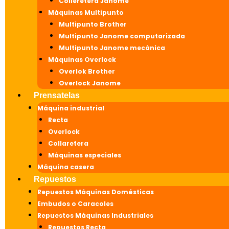
Colleretera Janome
Máquinas Multipunto
Multipunto Brother
Multipunto Janome computarizada
Multipunto Janome mecánica
Máquinas Overlock
Overlok Brother
Overlock Janome
Prensatelas
Máquina industrial
Recta
Overlock
Collaretera
Máquinas especiales
Máquina casera
Repuestos
Repuestos Máquinas Domésticas
Embudos o Caracoles
Repuestos Máquinas Industriales
Repuestos Recta