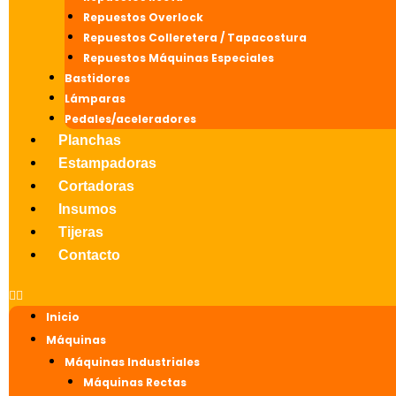
Repuestos Overlock
Repuestos Colleretera / Tapacostura
Repuestos Máquinas Especiales
Bastidores
Lámparas
Pedales/aceleradores
Planchas
Estampadoras
Cortadoras
Insumos
Tijeras
Contacto
Inicio
Máquinas
Máquinas Industriales
Máquinas Rectas