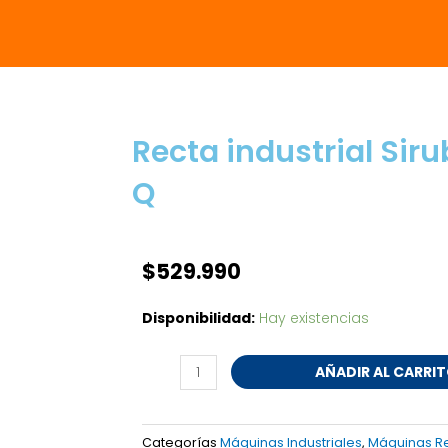
Recta industrial Sir
Q
$
529.990
Recta
Disponibilidad:
Hay existencias
industrial
Siruba
AÑADIR AL CARRI
DL7600-
H1-
Q
Categorías
Máquinas Industriales
,
Máquinas R