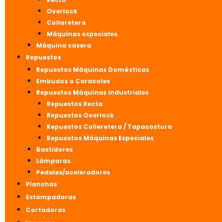
Overlock
Collaretera
Máquinas especiales
Máquina casera
Repuestos
Repuestos Máquinas Domésticas
Embudos o Caracoles
Repuestos Máquinas Industriales
Repuestos Recta
Repuestos Overlock
Repuestos Colleretera / Tapacostura
Repuestos Máquinas Especiales
Bastidores
Lámparas
Pedales/aceleradores
Planchas
Estampadoras
Cortadoras