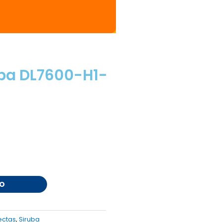
uba DL7600-H1-
TO
ectas
,
Siruba