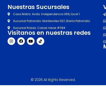
Nuestras Sucursales
Casa Matriz: Avda. Independencia 369, local 1
Sucursal Patronato: Montevideo 537, Barrio Patronato.
Sucursal Rosas: Casas rosas #1194
Visítanos en nuestras redes
I
F
Y
T
n
a
o
i
s
c
u
k
t
e
t
t
a
b
u
o
g
o
b
k
r
o
e
a
k
m
© 2026 All Rights Reserved.