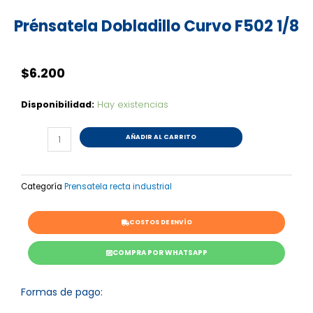
Prénsatela Dobladillo Curvo F502 1/8
$
6.200
Prénsatela
Disponibilidad:
Hay existencias
Dobladillo
Curvo
AÑADIR AL CARRITO
F502
1/8
cantidad
Categoría
Prensatela recta industrial
COSTOS DE ENVÍO
COMPRA POR WHATSAPP
Formas de pago: