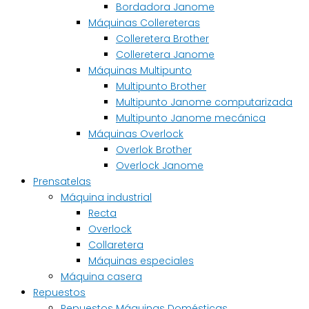
Bordadora Janome
Máquinas Collereteras
Colleretera Brother
Colleretera Janome
Máquinas Multipunto
Multipunto Brother
Multipunto Janome computarizada
Multipunto Janome mecánica
Máquinas Overlock
Overlok Brother
Overlock Janome
Prensatelas
Máquina industrial
Recta
Overlock
Collaretera
Máquinas especiales
Máquina casera
Repuestos
Repuestos Máquinas Domésticas