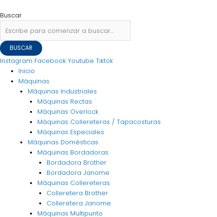
Ir
Flyout
Porta
Buscar
al
Menu
celular
por:
Buscar
contenido
imantado
cantidad
BUSCAR
Instagram
Facebook
Youtube
Tiktok
Inicio
Máquinas
Máquinas Industriales
Máquinas Rectas
Máquinas Overlock
Máquinas Collereteras / Tapacosturas
Máquinas Especiales
Máquinas Domésticas
Máquinas Bordadoras
Bordadora Brother
Bordadora Janome
Máquinas Collereteras
Colleretera Brother
Colleretera Janome
Máquinas Multipunto