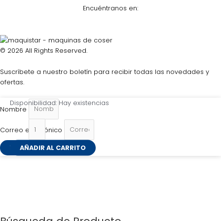
Encuéntranos en:
© 2026 All Rights Reserved.
Suscríbete a nuestro boletín para recibir todas las novedades y
ofertas.
Porta
Disponibilidad:
Hay existencias
Nombre
celular
imantado
Correo electrónico
cantidad
AÑADIR AL CARRITO
ENVIAR