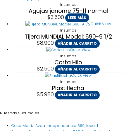
Insumos
Agujas janome 75-11 normal
$
3.500
LEER MÁS
Quick View
Insumos
Tijera MUNDIAL Model: 690-9 1/2
$
8.900
AÑADIR AL CARRITO
Quick View
Insumos
Corta Hilo
$
2.500
AÑADIR AL CARRITO
Quick View
Insumos
Plastiflecha
$
5.980
AÑADIR AL CARRITO
Nuestras Sucursales
Casa Matriz: Avda. Independencia 369, local 1