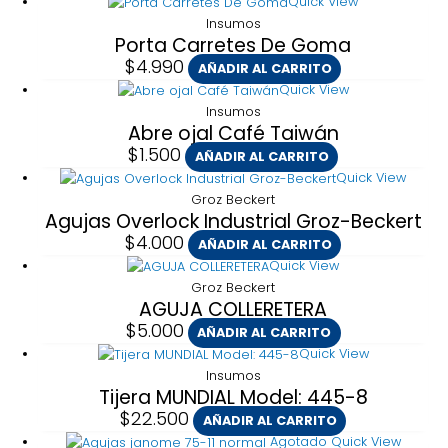
Quick View
Insumos
Porta Carretes De Goma
$
4.990
AÑADIR AL CARRITO
Quick View
Insumos
Abre ojal Café Taiwán
$
1.500
AÑADIR AL CARRITO
Quick View
Groz Beckert
Agujas Overlock Industrial Groz-Beckert
$
4.000
AÑADIR AL CARRITO
Quick View
Groz Beckert
AGUJA COLLERETERA
$
5.000
AÑADIR AL CARRITO
Quick View
Insumos
Tijera MUNDIAL Model: 445-8
$
22.500
AÑADIR AL CARRITO
Agotado
Quick View