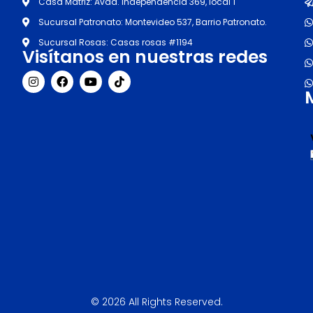
Casa Matriz: Avda. Independencia 369, local 1
Sucursal Patronato: Montevideo 537, Barrio Patronato.
Sucursal Rosas: Casas rosas #1194
Visítanos en nuestras redes
I
F
Y
T
n
a
o
i
s
c
u
k
t
e
t
t
a
b
u
o
g
o
b
k
r
o
e
a
k
m
© 2026 All Rights Reserved.