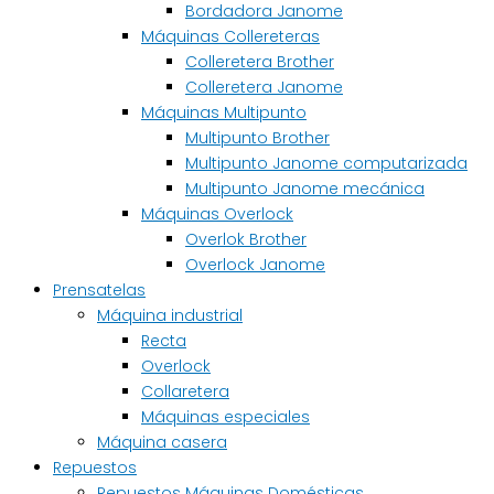
Bordadora Janome
Máquinas Collereteras
Colleretera Brother
Colleretera Janome
Máquinas Multipunto
Multipunto Brother
Multipunto Janome computarizada
Multipunto Janome mecánica
Máquinas Overlock
Overlok Brother
Overlock Janome
Prensatelas
Máquina industrial
Recta
Overlock
Collaretera
Máquinas especiales
Máquina casera
Repuestos
Repuestos Máquinas Domésticas