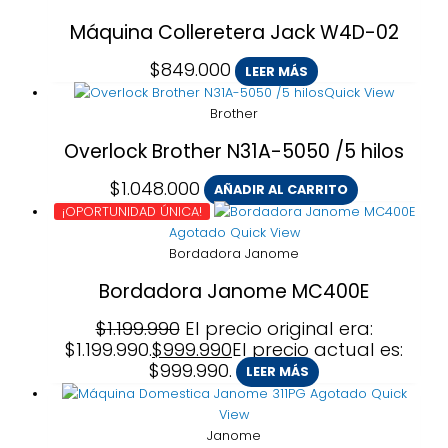
Máquina Colleretera Jack W4D-02
$
849.000
LEER MÁS
Quick View
Brother
Overlock Brother N31A-5050 /5 hilos
$
1.048.000
AÑADIR AL CARRITO
¡OPORTUNIDAD ÚNICA!
Agotado
Quick View
Bordadora Janome
Bordadora Janome MC400E
$
1.199.990
El precio original era:
$1.199.990.
$
999.990
El precio actual es:
$999.990.
LEER MÁS
Agotado
Quick
View
Janome