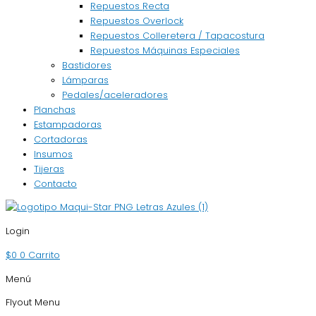
Repuestos Recta
Repuestos Overlock
Repuestos Colleretera / Tapacostura
Repuestos Máquinas Especiales
Bastidores
Lámparas
Pedales/aceleradores
Planchas
Estampadoras
Cortadoras
Insumos
Tijeras
Contacto
Login
$
0
0
Carrito
Menú
Flyout Menu