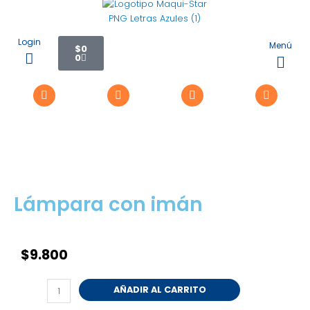
Ir
al
contenido
Carrito
Login
Menú
$
0
0
Flyo
Me
Lámpara con imán
$
9.800
Lámpara
AÑADIR AL CARRITO
con