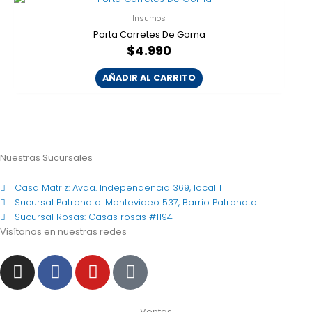
Insumos
Porta Carretes De Goma
$
4.990
AÑADIR AL CARRITO
Nuestras Sucursales
Casa Matriz: Avda. Independencia 369, local 1
Sucursal Patronato: Montevideo 537, Barrio Patronato.
Sucursal Rosas: Casas rosas #1194
Visítanos en nuestras redes
I
F
Y
T
n
a
o
i
s
c
u
k
Ventas