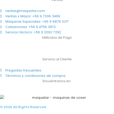
t
e
t
t
a
b
u
o
ventas@maquistar.com
g
o
b
k
Ventas x Mayor: +56 9 7308 3469
r
o
e
Máquinas Especiales: +56 9 8879 0217
a
k
Cotizaciones: +56 9 4756 3972
m
Servicio técnico: +56 9 2092 7292
Métodos de Pago
Servicio al Cliente
Preguntas frecuentes
Términos y condiciones de compra
Encuéntranos en:
© 2026 All Rights Reserved.