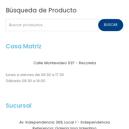
Buscar
Búsqueda de Producto
por:
BUSCAR
Casa Matriz
Calle Montevideo 537 - Recoleta
lunes a viernes de 09:30 a 17:30
Sábado 09:30 a 14:00
Sucursal
Av. Independencia 369, Local 1 - Independencia
Referencia: Galería Issa Valentino