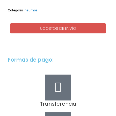
imán
cantidad
Categoría
Insumos
COSTOS DE ENVÍO
Formas de pago:
Transferencia