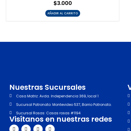
$
3.000
AÑADIR AL CARRITO
Nuestras Sucursales
Casa Matriz: Avda. Independencia 369, local 1
Sucursal Patronato: Montevideo 537, Barrio Patronato.
Sucursal Rosas: Casas rosas #1194
Visítanos en nuestras redes
I
F
Y
T