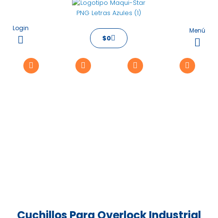
Ir
al
contenido
Login
Menú
Carrito
$
0
Flyo
Me
Cuchillos Para Overlock Industrial