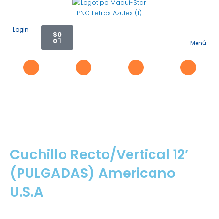
Ir
al
contenido
Carrito
Login
$
0
0
Menú
Flyo
Me
Cuchillo Recto/Vertical 12′
(PULGADAS) Americano
U.S.A