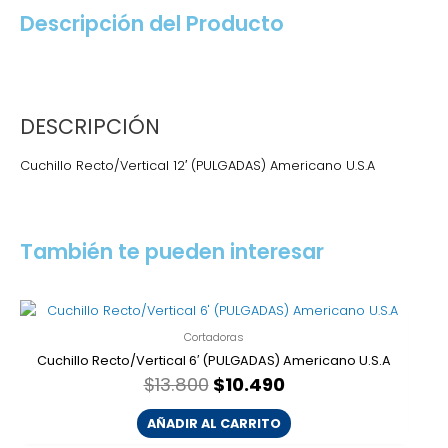
Descripción del Producto
DESCRIPCIÓN
Cuchillo Recto/Vertical 12′ (PULGADAS) Americano U.S.A
También te pueden interesar
El
El
precio
precio
Cortadoras
original
actual
era:
es:
Cuchillo Recto/Vertical 6′ (PULGADAS) Americano U.S.A
$13.800.
$10.490.
$
13.800
$
10.490
AÑADIR AL CARRITO