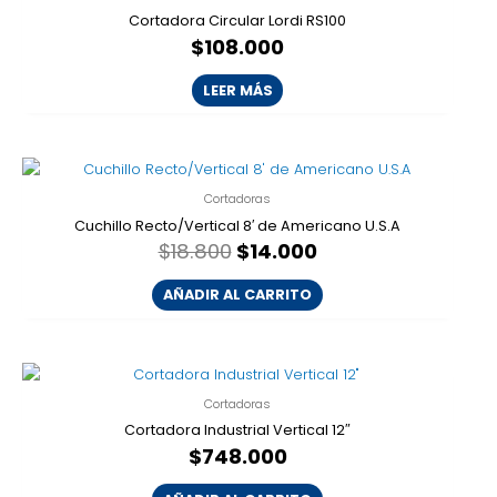
Cortadora Circular Lordi RS100
$
108.000
LEER MÁS
El
El
precio
precio
Cortadoras
original
actual
era:
es:
Cuchillo Recto/Vertical 8′ de Americano U.S.A
$18.800.
$14.000.
$
18.800
$
14.000
AÑADIR AL CARRITO
Cortadoras
Cortadora Industrial Vertical 12″
$
748.000