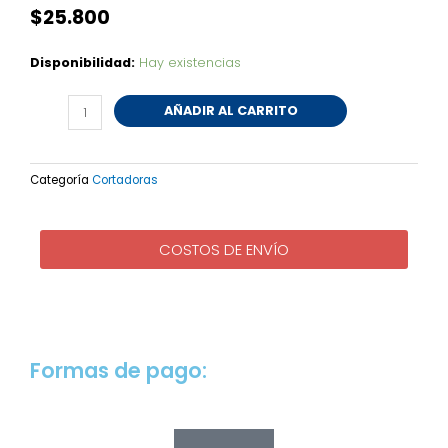
$
25.800
Cuchillo
Disponibilidad:
Hay existencias
Recto/Vertical
12'
AÑADIR AL CARRITO
(PULGADAS)
Americano
U.S.A
Categoría
Cortadoras
cantidad
COSTOS DE ENVÍO
Formas de pago: