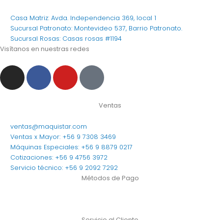
Casa Matriz: Avda. Independencia 369, local 1
Sucursal Patronato: Montevideo 537, Barrio Patronato.
Sucursal Rosas: Casas rosas #1194
Visítanos en nuestras redes
I
F
Y
T
n
a
o
i
s
c
u
k
t
e
t
t
Ventas
a
b
u
o
ventas@maquistar.com
g
o
b
k
Ventas x Mayor: +56 9 7308 3469
r
o
e
Máquinas Especiales: +56 9 8879 0217
a
k
Cotizaciones: +56 9 4756 3972
m
Servicio técnico: +56 9 2092 7292
Métodos de Pago
Servicio al Cliente