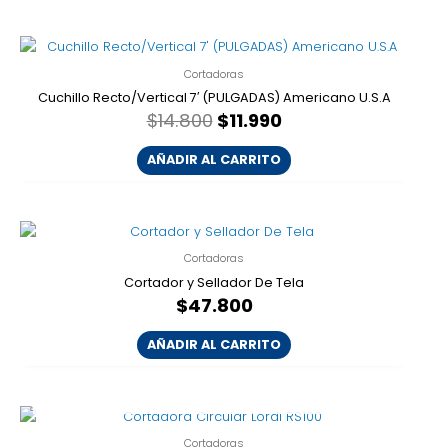
El
El
precio
precio
Cortadoras
original
actual
era:
es:
Cuchillo Recto/Vertical 7′ (PULGADAS) Americano U.S.A
$14.800.
$11.990.
$
14.800
$
11.990
AÑADIR AL CARRITO
Cortadoras
Cortador y Sellador De Tela
$
47.800
AÑADIR AL CARRITO
AGOTADO
Cortadoras