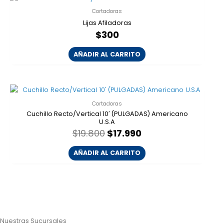
Cortadoras
Lijas Afiladoras
$
300
AÑADIR AL CARRITO
El
El
precio
precio
Cortadoras
original
actual
era:
es:
Cuchillo Recto/Vertical 10′ (PULGADAS) Americano
U.S.A
$19.800.
$17.990.
$
19.800
$
17.990
AÑADIR AL CARRITO
Nuestras Sucursales