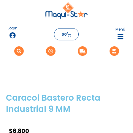
Ir
al
contenido
Login
Menú
Carrito
$
0
Flyo
Me
Caracol Bastero Recta
Industrial 9 MM
$
6.800