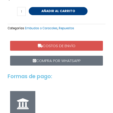
Caracol
AÑADIR AL CARRITO
Bastero
Recta
Industrial
Categorías
Embudos o Caracoles
,
Repuestos
9
MM
cantidad
COSTOS DE ENVÍO
COMPRA POR WHATSAPP
Formas de pago: