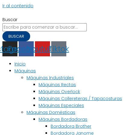
Ir al contenido
Buscar
BUSCAR
stagram
Facebook
Youtube
Tiktok
Inicio
Máquinas
Máquinas Industriales
Máquinas Rectas
Máquinas Overlock
Máquinas Collereteras / Tapacosturas
Máquinas Especiales
Máquinas Domésticas
Máquinas Bordadoras
Bordadora Brother
Bordadora Janome