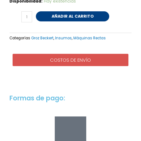
Aguja
Disponibilidad:
Hay existencias
Talón
Delgado
AÑADIR AL CARRITO
DBx1
75/11
cantidad
Categorías
Groz Beckert
,
Insumos
,
Máquinas Rectas
COSTOS DE ENVÍO
Formas de pago: