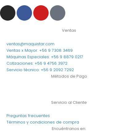
I
F
Y
T
n
a
o
i
s
c
u
k
t
e
t
t
Ventas
a
b
u
o
ventas@maquistar.com
g
o
b
k
Ventas x Mayor: +56 9 7308 3469
r
o
e
Máquinas Especiales: +56 9 8879 0217
a
k
Cotizaciones: +56 9 4756 3972
m
Servicio técnico: +56 9 2092 7292
Métodos de Pago
Servicio al Cliente
Preguntas frecuentes
Términos y condiciones de compra
Encuéntranos en: