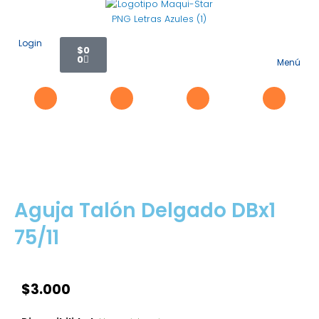
Ir
al
contenido
Carrito
Login
$
0
0
Menú
Flyo
Me
Aguja Talón Delgado DBx1
75/11
$
3.000