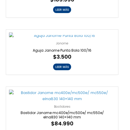
LEER MÁS
AGOTADO
Janome
Aguja Janome Punta Bola 100/16
$
3.500
LEER MÁS
Bastidores
Bastidor Janome mc400e/mc500e/ mc550e/
elna830 140×140 mm
$
84.990