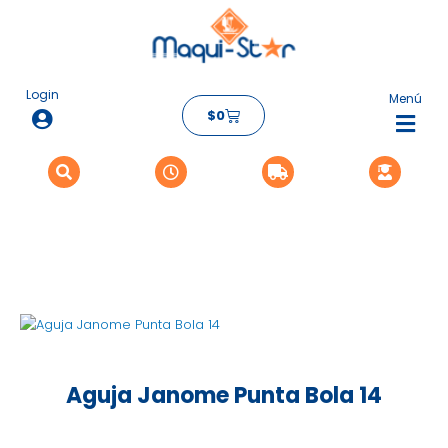
Ir
al
contenido
Login
Menú
Carrito
$
0
Flyo
Me
Aguja Janome Punta Bola 14