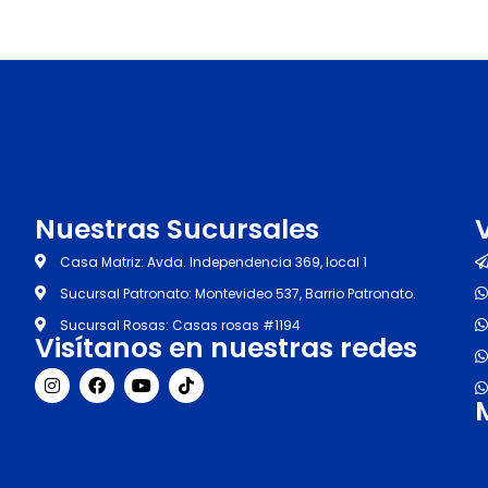
Nuestras Sucursales
Casa Matriz: Avda. Independencia 369, local 1
Sucursal Patronato: Montevideo 537, Barrio Patronato.
Sucursal Rosas: Casas rosas #1194
Visítanos en nuestras redes
I
F
Y
T
n
a
o
i
s
c
u
k
t
e
t
t
a
b
u
o
g
o
b
k
r
o
e