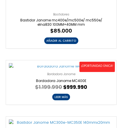
Bastidores
Bastidor Janome mc400e/mc500e/ mc550e/
elna830 100MM×40MM mm
$
85.000
AÑADIR AL CARRITO
AGOTADO
El
El
¡OPORTUNIDAD ÚNICA!
precio
precio
original
actual
Bordadora Janome
era:
es:
Bordadora Janome MC400E
$1.199.990.
$999.990.
$
1.199.990
$
999.990
LEER MÁS