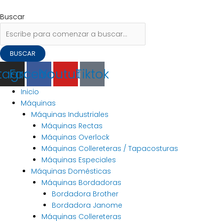
Ir
Flyout
Buscar
Navegación
al
Menu
por:
de
Buscar
contenido
entradas
BUSCAR
stagram
Facebook
Youtube
Tiktok
Inicio
Máquinas
Máquinas Industriales
Máquinas Rectas
Máquinas Overlock
Máquinas Collereteras / Tapacosturas
Máquinas Especiales
Máquinas Domésticas
Máquinas Bordadoras
Bordadora Brother
Bordadora Janome
Máquinas Collereteras