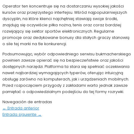
Operator ten koncentruje się na dostarczaniu wysokiej jakości
kursów oraz przejrzystego interfejsu. Wśród najpopularniejszych
dyscyplin, na które klienci najchętniej stawiają swoje środki,
znajdują się oczywiście piłka nożna, tenis oraz coraz bardziej
rozwijający się sektor sportów elektronicznych. Regularne
promocje oraz dedykowane bonusy dla stałych graczy stanowią
o sile tej marki na tle konkurencji.
Podsumowując, wybór odpowiedniego serwisu bukmacherskiego
powinien zawsze opierać się na bezpieczeństwie oraz jakości
dostępnych narzędzi. Platforma ta stara się spełniać oczekiwania
nawet najbardziej wymagających typerów, oferując intuicyjną
obsługę zarówno na komputerach, jak i urządzeniach mobilnych.
Przed rozpoczęciem przygody z zakładami warto jednak zawsze
pamiętać o odpowiedzialnym podejściu do tej formy rozrywki.
Navegación de entradas
←
Entrada anterior
Entrada siguiente
→