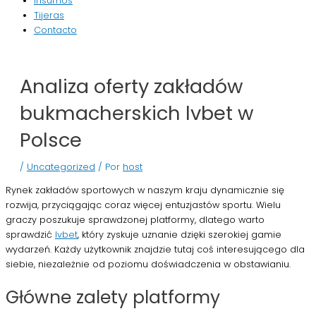
Insumos
Tijeras
Contacto
Analiza oferty zakładów
bukmacherskich lvbet w
Polsce
/
Uncategorized
/ Por
host
Rynek zakładów sportowych w naszym kraju dynamicznie się
rozwija, przyciągając coraz więcej entuzjastów sportu. Wielu
graczy poszukuje sprawdzonej platformy, dlatego warto
sprawdzić
lvbet
, który zyskuje uznanie dzięki szerokiej gamie
wydarzeń. Każdy użytkownik znajdzie tutaj coś interesującego dla
siebie, niezależnie od poziomu doświadczenia w obstawianiu.
Główne zalety platformy