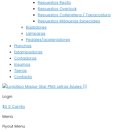
Repuestos Recta
Repuestos Overlock
Repuestos Colleretera / Tapacostura
Repuestos Máquinas Especiales
Bastidores
Lámparas
Pedales/aceleradores
Planchas
Estampadoras
Cortadoras
Insumos
Tijeras
Contacto
Login
$
0
0
Carrito
Menú
Flyout Menu