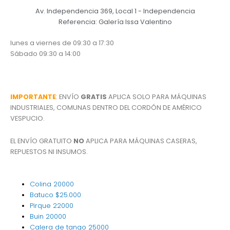
Av. Independencia 369, Local 1 - Independencia
Referencia: Galería Issa Valentino
lunes a viernes de 09:30 a 17:30
Sábado 09:30 a 14:00
IMPORTANTE
: ENVÍO
GRATIS
APLICA SOLO PARA MÁQUINAS
INDUSTRIALES, COMUNAS DENTRO DEL CORDÓN DE AMÉRICO
VESPUCIO.
EL ENVÍO GRATUITO
NO
APLICA PARA MÁQUINAS CASERAS,
REPUESTOS NI INSUMOS.
Colina
20000
Batuco
$25.000
Pirque
22000
Buin
20000
Calera de tango
25000