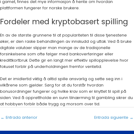
i gamet, finnes det mye informasjon å hente om hvordan
plattformen fungerer for norske brukere.
Fordeler med kryptobasert spilling
En av de største grunnene til at populariteten til disse tjenestene
øker, er den raske behandlingen av innskudd og uttak. Ved å bruke
digitale valutaer slipper man mange av de tradisjonelle
forsinkelsene som ofte følger med bankoverføringer eller
kredittkortbruk. Dette gir en langt mer effektiv spillopplevelse hvor
fokuset forblir på underholdningen fremfor ventetid.
Det er imidlertid viktig å alltid spille ansvarlig og sette seg inn i
vilkårene som gjelder. Sørg for at du forstår hvordan
bonusordninger fungerer og hvilke krav som er knyttet til spill på
siden. Ved å opprettholde en sunn tilnærming til gambling sikrer du
at hobbyen forblir både trygg og morsom over tid.
←
Entrada anterior
Entrada siguiente
→