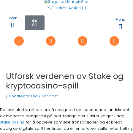
Ir
Navegación
al
de
contenido
entradas
Carrito
Login
Menú
$
0
0
Flyo
Me
Utforsk verdenen av Stake og
kryptocasino-spill
/
Uncategorized
/ Por
host
Det har aldri vært enklere å navigere i det spennende landskapet
av moderne pengespill på nett. Mange entusiaster velger i dag
stake casino
for å oppleve sømløse transaksjoner og et bredt
utvalg av digitale spilltitler. Enten du er en erfaren spiller eller helt ny