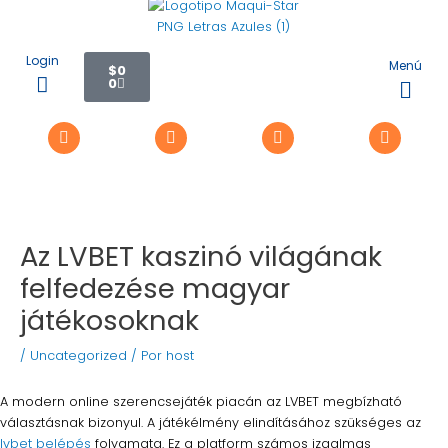
Ir
Navegación
al
de
contenido
entradas
Carrito
Login
Menú
$
0
0
Flyo
Me
Az LVBET kaszinó világának
felfedezése magyar
játékosoknak
/
Uncategorized
/ Por
host
A modern online szerencsejáték piacán az LVBET megbízható
választásnak bizonyul. A játékélmény elindításához szükséges az
lvbet belépés
folyamata. Ez a platform számos izgalmas