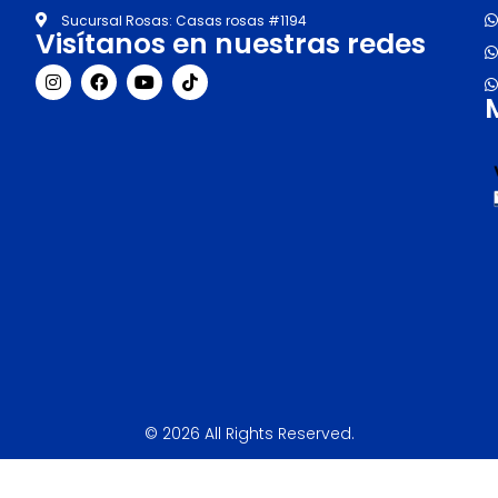
Sucursal Rosas: Casas rosas #1194
Visítanos en nuestras redes
I
F
Y
T
n
a
o
i
s
c
u
k
t
e
t
t
a
b
u
o
g
o
b
k
r
o
e
a
k
m
© 2026 All Rights Reserved.