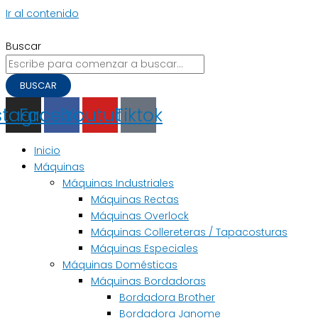
Ir al contenido
Buscar
BUSCAR
stagram
Facebook
Youtube
Tiktok
Inicio
Máquinas
Máquinas Industriales
Máquinas Rectas
Máquinas Overlock
Máquinas Collereteras / Tapacosturas
Máquinas Especiales
Máquinas Domésticas
Máquinas Bordadoras
Bordadora Brother
Bordadora Janome