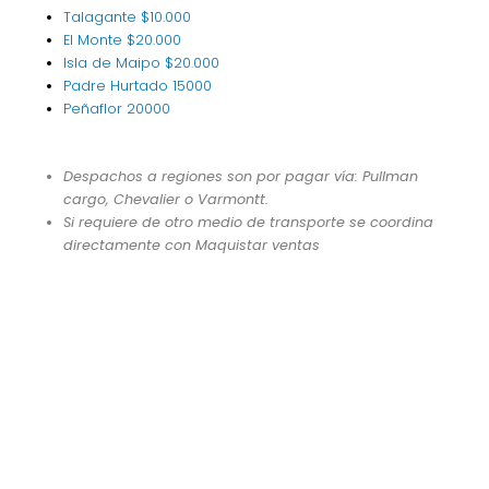
Talagante
$10.000
El Monte
$20.000
Isla de Maipo
$20.000
Padre Hurtado
15000
Peñaflor
20000
Despachos a regiones son por pagar vía: Pullman
cargo, Chevalier o Varmontt.
Si requiere de otro medio de transporte se coordina
directamente con Maquistar ventas