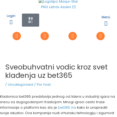
Ir
Navegación
al
de
contenido
entradas
Carrito
Login
Menú
$
0
0
Flyo
Me
Sveobuhvatni vodic kroz svet
klađenja uz bet365
/
Uncategorized
/ Por
host
Kladionica bet365 predstavlja jednog od lidera u industriji igara na
srecu sa dugogodisnjom tradicijom. Mnogi igraci cesto traze
informacije o platformi kao sto je
bet365 mx
kako bi unapredili
svoje iskustvo. Ova kompanija nudi vrhunsku tehnologiju i sigurnost