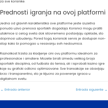
za sve korisnike.
Prednosti igranja na ovoj platformi
Jedna od glavnih karakteristika ove platforme jeste izuzetna
ponuda uzivo prenosa sportskih dogadaja. Korisnici mogu pratiti
utakmice iz celog sveta dok istovremeno postavljaju opklade, sto
doprinosi uzbudenju. Pored toga, korisnicki servis je dostupan non-
stop kako bi pomogao u resavanju svih nedoumica.
Raznolikost trzista za kladjenje cini ovu platformu idealnom za
profesionalce i amatere. Mozete birati izmedu velikog broja
sportskih disciplina, od fudbala do tenisa, ali i isprobati kazino igre
koje su graficki odlicno optimizovane. Sve transakcije se obavljaju
brzo i transparentno, sto je kljucno za poverenje igraca u
digitalnom svetu.
←
Entrada anterior
Entrada siguiente
→