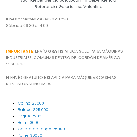
Av. Independencia 369, Local 1 - Independencia
Referencia: Galería Issa Valentino
lunes a viernes de 09:30 a 17:30
Sábado 09:30 a 14:00
IMPORTANTE
: ENVÍO
GRATIS
APLICA SOLO PARA MÁQUINAS
INDUSTRIALES, COMUNAS DENTRO DEL CORDÓN DE AMÉRICO
VESPUCIO.
EL ENVÍO GRATUITO
NO
APLICA PARA MÁQUINAS CASERAS,
REPUESTOS NI INSUMOS.
Colina
20000
Batuco
$25.000
Pirque
22000
Buin
20000
Calera de tango
25000
Paine
30000