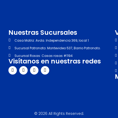
Nuestras Sucursales
Casa Matriz: Avda. Independencia 369, local 1
Sucursal Patronato: Montevideo 537, Barrio Patronato.
Sucursal Rosas: Casas rosas #1194
Visítanos en nuestras redes
I
F
Y
T
n
a
o
i
s
c
u
k
t
e
t
t
a
b
u
o
g
o
b
k
r
o
e
a
k
m
© 2026 All Rights Reserved.