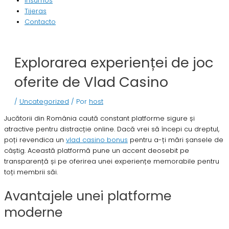
Insumos
Tijeras
Contacto
Explorarea experienței de joc
oferite de Vlad Casino
/
Uncategorized
/ Por
host
Jucătorii din România caută constant platforme sigure și
atractive pentru distracție online. Dacă vrei să începi cu dreptul,
poți revendica un
vlad casino bonus
pentru a-ți mări șansele de
câștig. Această platformă pune un accent deosebit pe
transparență și pe oferirea unei experiențe memorabile pentru
toți membrii săi.
Avantajele unei platforme
moderne