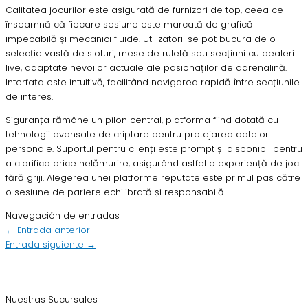
Calitatea jocurilor este asigurată de furnizori de top, ceea ce
înseamnă că fiecare sesiune este marcată de grafică
impecabilă și mecanici fluide. Utilizatorii se pot bucura de o
selecție vastă de sloturi, mese de ruletă sau secțiuni cu dealeri
live, adaptate nevoilor actuale ale pasionaților de adrenalină.
Interfața este intuitivă, facilitând navigarea rapidă între secțiunile
de interes.
Siguranța rămâne un pilon central, platforma fiind dotată cu
tehnologii avansate de criptare pentru protejarea datelor
personale. Suportul pentru clienți este prompt și disponibil pentru
a clarifica orice nelămurire, asigurând astfel o experiență de joc
fără griji. Alegerea unei platforme reputate este primul pas către
o sesiune de pariere echilibrată și responsabilă.
Navegación de entradas
←
Entrada anterior
Entrada siguiente
→
Nuestras Sucursales