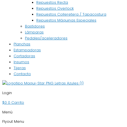
Repuestos Recta
Repuestos Overlock
Repuestos Colleretera / Tapacostura
Repuestos Máquinas Especiales
Bastidores
Lámparas
Pedales/aceleradores
Planchas
Estampadoras
Cortadoras
Insumos
Tijeras
Contacto
Login
$
0
0
Carrito
Menú
Flyout Menu