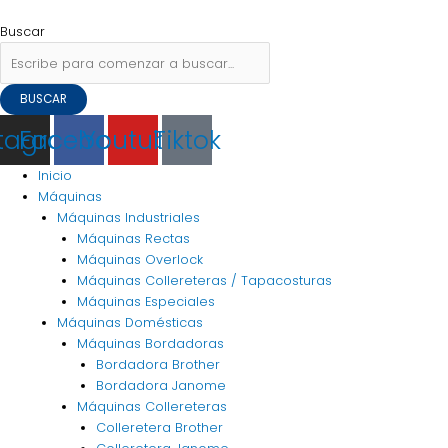
Ir
Flyout
Navegación
al
Menu
de
Buscar
contenido
entradas
BUSCAR
stagram
Facebook
Youtube
Tiktok
Inicio
Máquinas
Máquinas Industriales
Máquinas Rectas
Máquinas Overlock
Máquinas Collereteras / Tapacosturas
Máquinas Especiales
Máquinas Domésticas
Máquinas Bordadoras
Bordadora Brother
Bordadora Janome
Máquinas Collereteras
Colleretera Brother