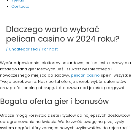
Tijeras
Contacto
Dlaczego warto wybrać
pelican casino w 2024 roku?
/
Uncategorized
/ Por
host
Wybór odpowiedniej platformy hazardowej online jest kluczowy dla
każdego fana gier losowych. Jeśli szukasz bezpiecznego i
nowoczesnego miejsca do zabawy,
pelican casino
spełni wszystkie
Twoje oczekiwania. Nasz portal oferuje szeroki wybór automatów
oraz profesjonalną obsługę, która czuwa nad jakością rozgrywki.
Bogata oferta gier i bonusów
Gracze mogą korzystać z setek tytułów od najlepszych dostawców
oprogramowania na świecie. Warto zwróć uwagę na przejrzysty
system nagród, który zachęca nowych użytkowników do rejestracji i