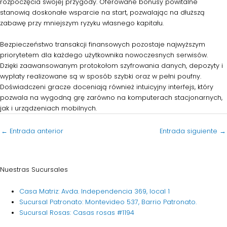
rozpoczęcia swojej przygody. Oferowane bonusy powitalne
stanowią doskonałe wsparcie na start, pozwalając na dłuższą
zabawę przy mniejszym ryzyku własnego kapitału.
Bezpieczeństwo transakcji finansowych pozostaje najwyższym
priorytetem dla każdego użytkownika nowoczesnych serwisów.
Dzięki zaawansowanym protokołom szyfrowania danych, depozyty i
wypłaty realizowane są w sposób szybki oraz w pełni poufny.
Doświadczeni gracze doceniają również intuicyjny interfejs, który
pozwala na wygodną grę zarówno na komputerach stacjonarnych,
jak i urządzeniach mobilnych.
←
Entrada anterior
Entrada siguiente
→
Nuestras Sucursales
Casa Matriz: Avda. Independencia 369, local 1
Sucursal Patronato: Montevideo 537, Barrio Patronato.
Sucursal Rosas: Casas rosas #1194