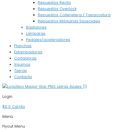
Repuestos Recta
Repuestos Overlock
Repuestos Colleretera / Tapacostura
Repuestos Máquinas Especiales
Bastidores
Lámparas
Pedales/aceleradores
Planchas
Estampadoras
Cortadoras
Insumos
Tijeras
Contacto
Login
$
0
0
Carrito
Menú
Flyout Menu