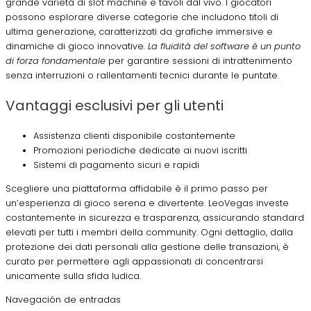
grande varietà di slot machine e tavoli dal vivo. I giocatori
possono esplorare diverse categorie che includono titoli di
ultima generazione, caratterizzati da grafiche immersive e
dinamiche di gioco innovative.
La fluidità del software è un punto
di forza fondamentale
per garantire sessioni di intrattenimento
senza interruzioni o rallentamenti tecnici durante le puntate.
Vantaggi esclusivi per gli utenti
Assistenza clienti disponibile costantemente
Promozioni periodiche dedicate ai nuovi iscritti
Sistemi di pagamento sicuri e rapidi
Scegliere una piattaforma affidabile è il primo passo per
un’esperienza di gioco serena e divertente. LeoVegas investe
costantemente in sicurezza e trasparenza, assicurando standard
elevati per tutti i membri della community. Ogni dettaglio, dalla
protezione dei dati personali alla gestione delle transazioni, è
curato per permettere agli appassionati di concentrarsi
unicamente sulla sfida ludica.
Navegación de entradas