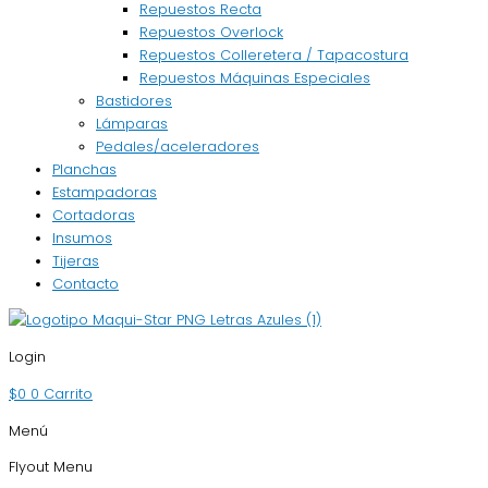
Repuestos Recta
Repuestos Overlock
Repuestos Colleretera / Tapacostura
Repuestos Máquinas Especiales
Bastidores
Lámparas
Pedales/aceleradores
Planchas
Estampadoras
Cortadoras
Insumos
Tijeras
Contacto
Login
$
0
0
Carrito
Menú
Flyout Menu