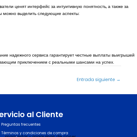
тели ценят интерфейс за интуитивную понятность, а также за
мы можно выделить следующие аспекты:
ание надежного сервиса гарантирует честные выплаты выигрышей
тывающим приключением с реальными шансами на успех.
Entrada siguiente
→
ervicio al Cliente
Preguntas frecuentes
Términos y condiciones de compra