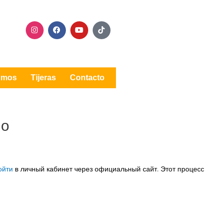
I
F
Y
T
n
a
o
i
s
c
u
k
t
e
t
t
a
b
u
o
g
o
b
k
r
o
e
a
k
umos
Tijeras
Contacto
m
но
ойти
в личный кабинет через официальный сайт. Этот процесс