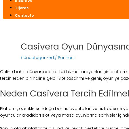
Insumos
Tijeras
Contacto
Casivera Oyun Dünyasında
/
Uncategorized
/ Por
host
Online bahis dünyasında kaliteli hizmet arayanlar için platform 
tercihlerden biri haline geldi. Site tasarımı ve geniş oyun yelpa
Neden Casivera Tercih Edilmel
Platform, özellikle sunduğu bonus avantajları ve hızlı ödeme yö
oyuncular aradıkları slot veya masa oyunlarına saniyeler içind
Sonuç olarak platformun sunduğu teknik destek ve güncel altyapı