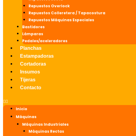
Repuestos Overlock
Repuestos Colleretera / Tapacostura
Repuestos Máquinas Especiales
Bastidores
Lámparas
Pedales/aceleradores
Planchas
Estampadoras
Cortadoras
Insumos
Tijeras
Contacto
Inicio
Máquinas
Máquinas Industriales
Máquinas Rectas