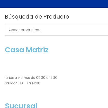
a
b
u
o
g
o
b
k
r
o
e
Buscar
a
k
Búsqueda de Producto
m
por:
Casa Matriz
lunes a viernes de 09:30 a 17:30
Sábado 09:30 a 14:00
Sucursal