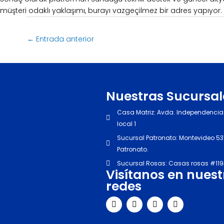
müşteri odaklı yaklaşımı, burayı vazgeçilmez bir adres yapıyor. 
←
Entrada anterior
Nuestras Sucursal
Casa Matriz: Avda. Independencia
local 1
Sucursal Patronato: Montevideo 537
Patronato.
Sucursal Rosas: Casas rosas #11
Visítanos en nuest
redes
I
F
Y
T
n
a
o
i
s
c
u
k
t
e
t
t