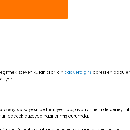
eçirmek isteyen kullanıcılar için
casivera giriş
adresi en popüler
fliyor.
ostu arayüzü
sayesinde hem yeni başlayanlar hem de deneyimli
 memnun edecek düzeyde hazırlanmış durumda.
liğinde. Düzenli olarak güncellenen kampanya içerikleri ve