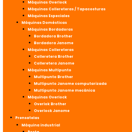
Máquinas Overlock
Máquinas Collereteras / Tapacosturas
Máquinas Especiales
Máquinas Domésticas
Máquinas Bordadoras
Bordadora Brother
Bordadora Janome
Máquinas Collereteras
Colleretera Brother
Colleretera Janome
Máquinas Multipunto
Multipunto Brother
Multipunto Janome computarizada
Multipunto Janome mecánica
Máquinas Overlock
Overlok Brother
Overlock Janome
Prensatelas
Máquina industrial
Recta