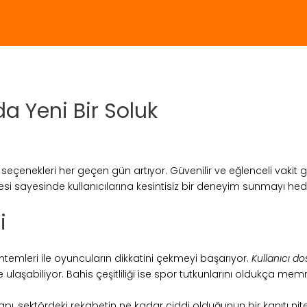
 Yeni Bir Soluk
seçenekleri her geçen gün artıyor. Güvenilir ve eğlenceli vakit g
zesi sayesinde kullanıcılarına kesintisiz bir deneyim sunmayı hede
i
ntemleri ile oyuncuların dikkatini çekmeyi başarıyor.
Kullanıcı d
e ulaşabiliyor. Bahis çeşitliliği ise spor tutkunlarını oldukça
, sektördeki rekabetin ne kadar ciddi olduğunun bir kanıtı nite