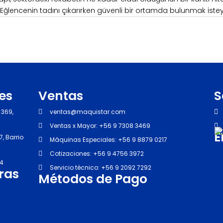
Eğlencenin tadını çıkarırken güvenli bir ortamda bulunmak isteye
es
Ventas
S
 369,
ventas@maquistar.com
Ventas x Mayor: +56 9 7308 3469
E
, Barrio
Máquinas Especiales: +56 9 8879 0217
Cotizaciones: +56 9 4756 3972
94
Servicio técnico: +56 9 2092 7292
ras
Métodos de Pago