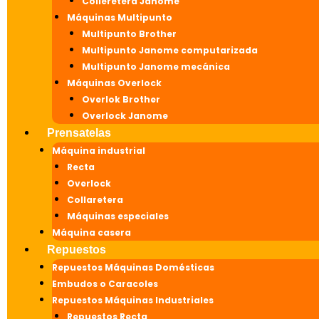
Colleretera Janome
Máquinas Multipunto
Multipunto Brother
Multipunto Janome computarizada
Multipunto Janome mecánica
Máquinas Overlock
Overlok Brother
Overlock Janome
Prensatelas
Máquina industrial
Recta
Overlock
Collaretera
Máquinas especiales
Máquina casera
Repuestos
Repuestos Máquinas Domésticas
Embudos o Caracoles
Repuestos Máquinas Industriales
Repuestos Recta