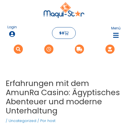
Ir
Navegación
al
de
contenido
entradas
Login
Menú
Carrito
$
0
Flyo
Me
Erfahrungen mit dem
AmunRa Casino: Ägyptisches
Abenteuer und moderne
Unterhaltung
/
Uncategorized
/ Por
host