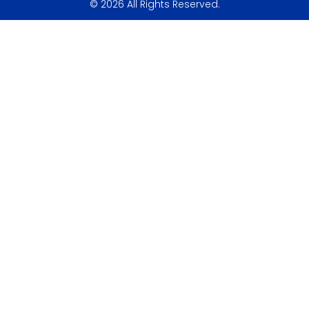
© 2026 All Rights Reserved.