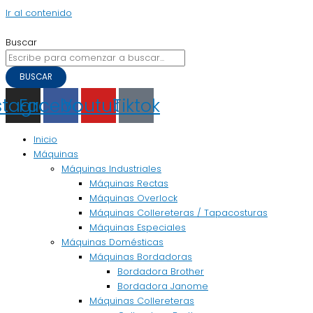
Ir al contenido
Buscar
BUSCAR
stagram
Facebook
Youtube
Tiktok
Inicio
Máquinas
Máquinas Industriales
Máquinas Rectas
Máquinas Overlock
Máquinas Collereteras / Tapacosturas
Máquinas Especiales
Máquinas Domésticas
Máquinas Bordadoras
Bordadora Brother
Bordadora Janome
Máquinas Collereteras