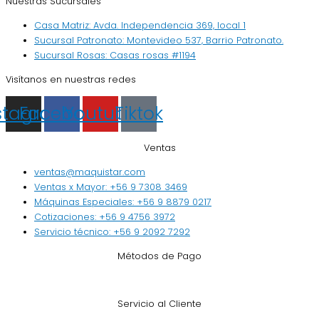
Nuestras Sucursales
Casa Matriz: Avda. Independencia 369, local 1
Sucursal Patronato: Montevideo 537, Barrio Patronato.
Sucursal Rosas: Casas rosas #1194
Visítanos en nuestras redes
stagram
Facebook
Youtube
Tiktok
Ventas
ventas@maquistar.com
Ventas x Mayor: +56 9 7308 3469
Máquinas Especiales: +56 9 8879 0217
Cotizaciones: +56 9 4756 3972
Servicio técnico: +56 9 2092 7292
Métodos de Pago
Servicio al Cliente