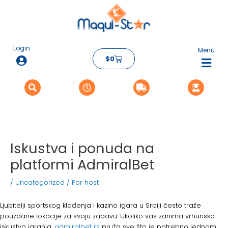
Ir
Navegación
al
de
contenido
entradas
Login
Menú
Carrito
$
0
Flyo
Me
Iskustva i ponuda na
platformi AdmiralBet
/
Uncategorized
/ Por
host
Ljubitelji sportskog klađenja i kazino igara u Srbiji često traže
pouzdane lokacije za svoju zabavu. Ukoliko vas zanima vrhunsko
iskustvo igranja,
admiralbet rs
pruža sve što je potrebno jednom