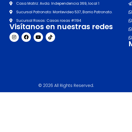
Casa Matriz: Avda. Independencia 369, local 1
Sucursal Patronato: Montevideo 537, Barrio Patronato.
Sucursal Rosas: Casas rosas #1194
Visítanos en nuestras redes
I
F
Y
T
n
a
o
i
s
c
u
k
t
e
t
t
a
b
u
o
g
o
b
k
r
o
e
a
k
m
© 2026 All Rights Reserved.