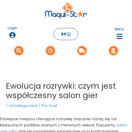
Ir
Navegación
al
de
contenido
entradas
Login
Menú
Carrito
$
0
Flyo
Me
Ewolucja rozrywki: czym jest
współczesny salon gier
/
Uncategorized
/ Por
host
Dzisiejsze miejsca oferujące rozrywkę znacznie różnią się od
klasycznych punktów znanych z minionych dekad. Popularny
salon
gier lotto
stał się synonimem bezpiecznej oraz kontrolowanej