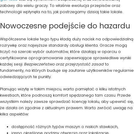
zabawy dla wielu graczy. To właśnie ewolucja przepisów oraz
technologii wpłynęła na to, jak postrzegamy dzisiaj takie lokale.
Nowoczesne podejście do hazardu
Współczesne lokale tego typu kładą duży nacisk na odpowiedzialną
rozrywkę oraz najwyższe standardy obsługi klienta. Gracze mogą
liczyć na szeroki wybór automatów, które działają w oparciu o
certyfikowane oprogramowanie zapewniające sprawiedliwe wyniki
każdej sesji.
Bezpieczeństwo oraz przejrzystość zasad
to
fundamenty, na których buduje się zaufanie użytkowników regularnie
odwiedzających te punkty.
Planując wizytę w takim miejscu, warto pamiętać o kilku istotnych
kwestiach, które podnoszą komfort spędzanego tam czasu. Przede
wszystkim należy zawsze sprawdzać licencję lokalu, aby upewnić się,
że działa on zgodnie z aktualnym prawem. Warto zwrócić uwagę na
kilka aspektów:
dostępność różnych typów maszyn o niskich stawkach,
jasno określone godziny otwarcia oraz lokalizację,