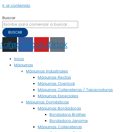
Ir al contenido
Buscar
BUSCAR
stagram
Facebook
Youtube
Tiktok
Inicio
Máquinas
Máquinas Industriales
Máquinas Rectas
Máquinas Overlock
Máquinas Collereteras / Tapacosturas
Máquinas Especiales
Máquinas Domésticas
Máquinas Bordadoras
Bordadora Brother
Bordadora Janome
Máquinas Collereteras