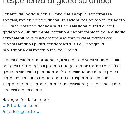
L’esperienza di gioco su Unibet
L’offerta del portale non si limita alle semplici scommesse
sportive, ma abbraccia anche un settore casinò molto variegato.
Gli utenti possono accedere a una selezione curata di titoli,
godendo di un ambiente protetto e regolamentato dalle autorità
competenti.
La qualità grafica e la fluidità delle transazioni
rappresentano i pilastri fondamentali su cui poggia la
reputazione del marchio in tutta Europa.
Per chi desidera approfondire, il sito offre diversi strumenti utili
per gestire al meglio il proprio budget e monitorare l’attività di
gioco. In sintesi, la piattaforma è la destinazione ideale per chi
cerca un connubio tra adrenalina e trasparenza, con un
supporto clienti sempre pronto ad assistere gli utenti nelle loro
necessità quotidiane.
Navegación de entradas
←
Entrada anterior
Entrada siguiente
→