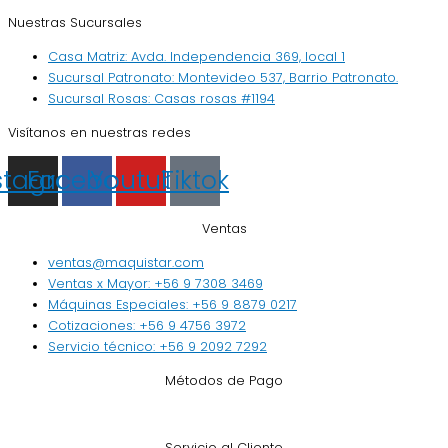
Nuestras Sucursales
Casa Matriz: Avda. Independencia 369, local 1
Sucursal Patronato: Montevideo 537, Barrio Patronato.
Sucursal Rosas: Casas rosas #1194
Visítanos en nuestras redes
stagram
Facebook
Youtube
Tiktok
Ventas
ventas@maquistar.com
Ventas x Mayor: +56 9 7308 3469
Máquinas Especiales: +56 9 8879 0217
Cotizaciones: +56 9 4756 3972
Servicio técnico: +56 9 2092 7292
Métodos de Pago
Servicio al Cliente