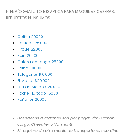
EL ENVÍO GRATUITO
NO
APLICA PARA MÁQUINAS CASERAS,
REPUESTOS NI INSUMOS.
Colina
20000
Batuco
$25.000
Pirque
22000
Buin
20000
Calera de tango
25000
Paine
30000
Talagante
$10.000
El Monte
$20.000
Isla de Maipo
$20.000
Padre Hurtado
15000
Peñaflor
20000
Despachos a regiones son por pagar vía: Pullman
cargo, Chevalier o Varmontt.
Si requiere de otro medio de transporte se coordina