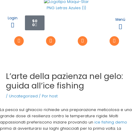
Ir
Navegación
al
de
contenido
entradas
Carrito
Login
Menú
$
0
0
Flyo
Me
L’arte della pazienza nel gelo:
guida all’ice fishing
/
Uncategorized
/ Por
host
La pesca sul ghiaccio richiede una preparazione meticolosa e una
grande dose di resilienza contro le temperature rigide. Molti
appassionati preferiscono iniziare provando un
ice fishing demo
prima di avventurarsi sui laghi ghiacciati per la prima volta. La