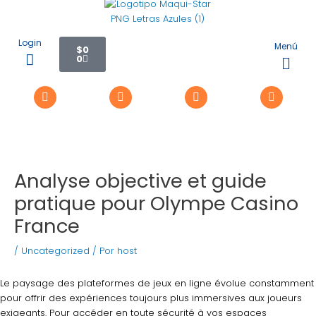
Ir
Navegación
al
de
contenido
entradas
Carrito
Login
Menú
$
0
0
Flyo
Me
Analyse objective et guide
pratique pour Olympe Casino
France
/
Uncategorized
/ Por
host
Le paysage des plateformes de jeux en ligne évolue constamment
pour offrir des expériences toujours plus immersives aux joueurs
exigeants. Pour accéder en toute sécurité à vos espaces