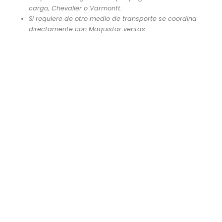
cargo, Chevalier o Varmontt.
Si requiere de otro medio de transporte se coordina
directamente con Maquistar ventas