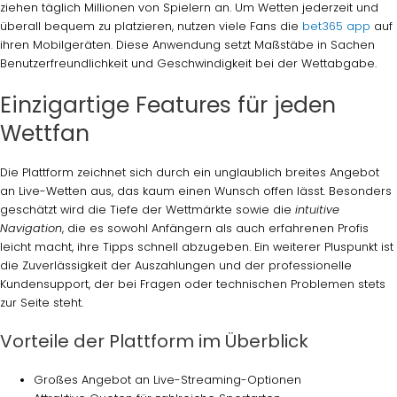
ziehen täglich Millionen von Spielern an. Um Wetten jederzeit und
überall bequem zu platzieren, nutzen viele Fans die
bet365 app
auf
ihren Mobilgeräten. Diese Anwendung setzt Maßstäbe in Sachen
Benutzerfreundlichkeit und Geschwindigkeit bei der Wettabgabe.
Einzigartige Features für jeden
Wettfan
Die Plattform zeichnet sich durch ein unglaublich breites Angebot
an Live-Wetten aus, das kaum einen Wunsch offen lässt. Besonders
geschätzt wird die Tiefe der Wettmärkte sowie die
intuitive
Navigation
, die es sowohl Anfängern als auch erfahrenen Profis
leicht macht, ihre Tipps schnell abzugeben. Ein weiterer Pluspunkt ist
die Zuverlässigkeit der Auszahlungen und der professionelle
Kundensupport, der bei Fragen oder technischen Problemen stets
zur Seite steht.
Vorteile der Plattform im Überblick
Großes Angebot an Live-Streaming-Optionen