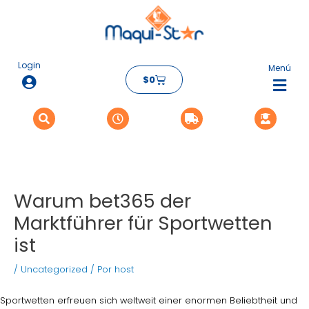
Ir
Navegación
al
de
contenido
entradas
Login
Menú
Carrito
$
0
Flyo
Me
Warum bet365 der
Marktführer für Sportwetten
ist
/
Uncategorized
/ Por
host
Sportwetten erfreuen sich weltweit einer enormen Beliebtheit und