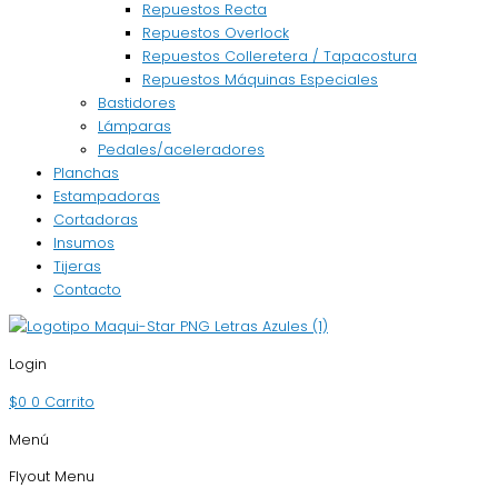
Repuestos Recta
Repuestos Overlock
Repuestos Colleretera / Tapacostura
Repuestos Máquinas Especiales
Bastidores
Lámparas
Pedales/aceleradores
Planchas
Estampadoras
Cortadoras
Insumos
Tijeras
Contacto
Login
$
0
0
Carrito
Menú
Flyout Menu